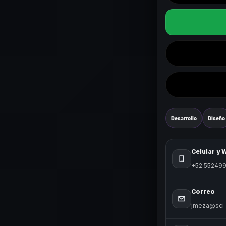
Desarrollo
Diseño
Celular y
+52 55249
Correo
jmeza@sci-