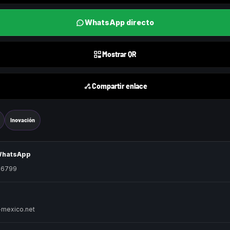
WhatsApp directo
Mostrar QR
Compartir enlace
Inovación
 WhatsApp
96799
mexico.net